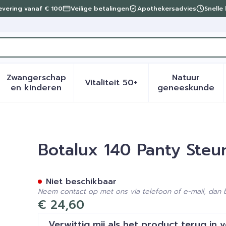
levering vanaf € 100
Veilige betalingen
Apothekersadvies
Snelle
Zwangerschap
Natuur
Vitaliteit 50+
eid, verzorging en hygiëne categorie
menu voor Dieet, voeding en vitamines categorie
Toon submenu voor Zwangerschap en kinder
Toon submenu voor Vitalite
Toon sub
en kinderen
geneeskunde
Fumo N4
Botalux 140 Panty Ste
Niet beschikbaar
Neem contact op met ons via telefoon of e-mail, dan
€ 24,60
Verwittig mij als het product terug in 