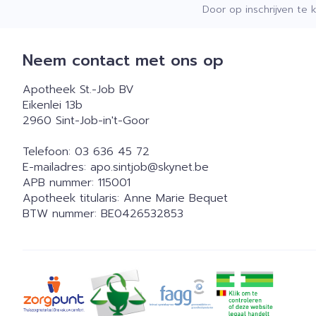
Door op inschrijven te 
Neem contact met ons op
Apotheek St.-Job BV
Eikenlei 13b
2960
Sint-Job-in't-Goor
Telefoon:
03 636 45 72
E-mailadres:
apo.sintjob@
skynet.be
APB nummer:
115001
Apotheek titularis:
Anne Marie Bequet
BTW nummer:
BE0426532853