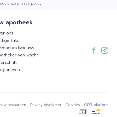
d met onze
privacy policy
.
w apotheek
er ons
ttige links
zondheidsnieuws
otheker van wacht
orschrift
rgtarieven
psvoorwaarden
Privacy disclaimer
Cookies
ODR-platform