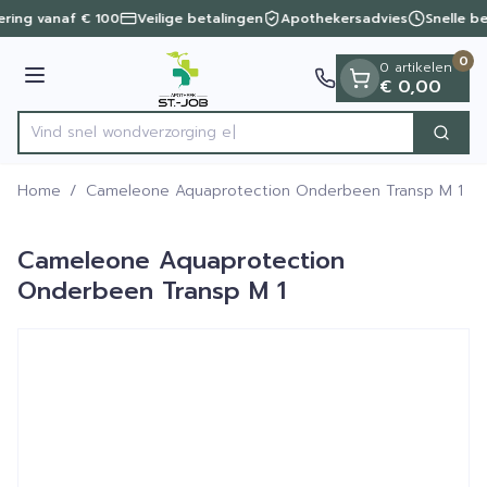
Dia 1 van 1
Ga naar de inhoud
vering vanaf € 100
Veilige betalingen
Apothekersadvies
Snelle b
0
0 artikelen
Menu
€ 0,00
Vind snel wondverz
Zoek
Product, merk, categorie...
Home
/
Cameleone Aquaprotection Onderbeen Transp M 1
Cameleone Aquaprotection
Onderbeen Transp M 1