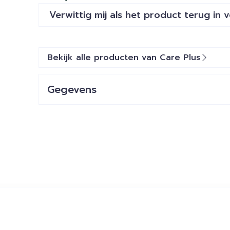
Verwittig mij als het product terug in 
Bekijk alle producten van Care Plus
Gegevens
CNK
1631985
Organisaties
Pharmaboulevard, Trope
Merken
Care Plus
ijk met de tabtoets. Je kunt de carrousel overslaan of dir
Behoud
Kamertemperatuur (15°C 