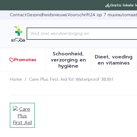
Ga naar de inhoud
Dia 1 van 1
Gratis lokale 
Contact
Gezondheidsnieuws
Voorschrift
24 op 7 muurautomaa
Vin
Product, merk, categorie...
Schoonheid,
Dieet, voeding
verzorging en
Promoties
Toon submenu voor Schoonh
Toon sub
en vitamines
hygiëne
Home
/
Care Plus First Aid Kit Waterproof 38361
Care Plus First Aid Kit Wa
View larger image