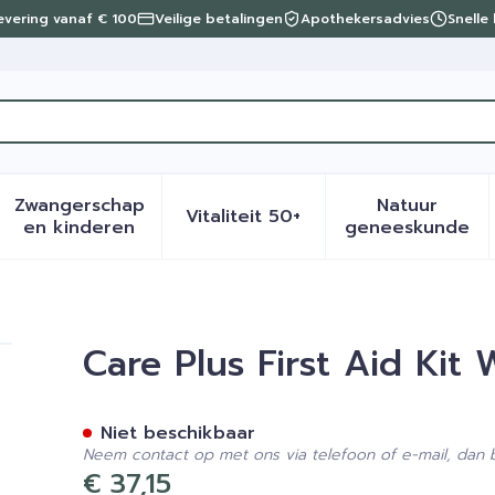
levering vanaf € 100
Veilige betalingen
Apothekersadvies
Snelle
t
Zwangerschap
Natuur
Vitaliteit 50+
eid, verzorging en hygiëne categorie
menu voor Dieet, voeding en vitamines categorie
Toon submenu voor Zwangerschap en kinder
Toon submenu voor Vitalite
Toon sub
en kinderen
geneeskunde
terproof 38361
Care Plus First Aid Kit
Niet beschikbaar
Neem contact op met ons via telefoon of e-mail, dan
€ 37,15