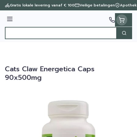
Ga naar de inhoud
Gratis lokale levering vanaf € 100
Veilige betalingen
Apothek
Menu
Zoek
Product, merk, categorie...
Cats Claw Energetica Caps
90x500mg