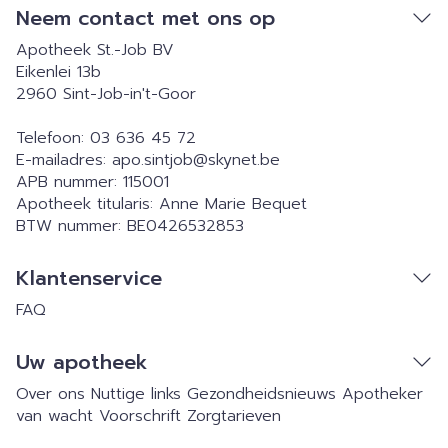
Neem contact met ons op
Apotheek St.-Job BV
Eikenlei 13b
2960
Sint-Job-in't-Goor
Telefoon:
03 636 45 72
E-mailadres:
apo.sintjob@
skynet.be
APB nummer:
115001
Apotheek titularis:
Anne Marie Bequet
BTW nummer:
BE0426532853
Klantenservice
FAQ
Uw apotheek
Over ons
Nuttige links
Gezondheidsnieuws
Apotheker
van wacht
Voorschrift
Zorgtarieven