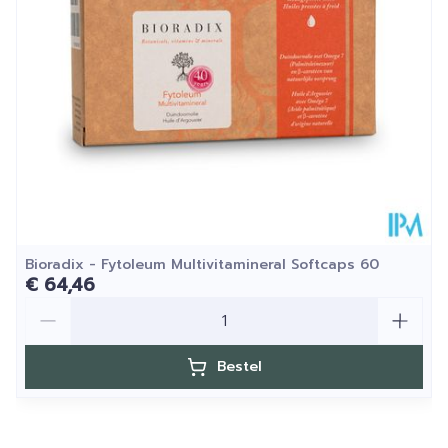
25°C)
Omega-6: LA (linolzuur)
126 mg
-
Omega-9: oliezuur
65 mg
-
Duindoornbesolie
120 mg
-
Omega-7: palmitoleïnezuur
42 mg
-
Omega-9: oliezuur
20 mg
-
Bioradix - Fytoleum Multivitamineral Softcaps 60
€ 64,46
Aantal
Bestel