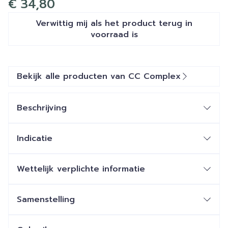
€ 34,80
Verwittig mij als het product terug in
voorraad is
Bekijk alle producten van CC Complex
Beschrijving
Indicatie
Wettelijk verplichte informatie
Samenstelling
Gemiddelde waarden per
Per 2
RI*
dagelijkse dosis
capsules