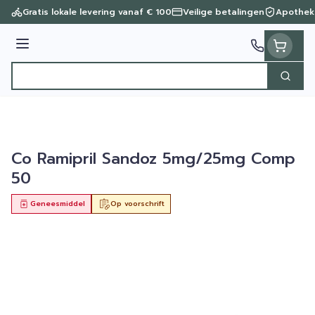
Ga naar de inhoud
Gratis lokale levering vanaf € 100
Veilige betalingen
Apothek
Menu
Zoek
Product, merk, categorie...
Co Ramipril Sandoz 5mg/25mg Comp
50
Geneesmiddel
Op voorschrift