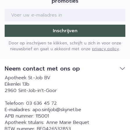
promoties
E-mail adres
Inschrijven
Door op inschrijven te klikken, schrijft u zich in voor onze
nieuwsbrief en gaat u akkoord met onze
privacy policy
.
Neem contact met ons op
Apotheek St.-Job BV
Eikenlei 13b
2960
Sint-Job-in't-Goor
Telefoon:
03 636 45 72
E-mailadres:
apo.sintjob@
skynet.be
APB nummer:
115001
Apotheek titularis:
Anne Marie Bequet
BTW nummer:
BE0426532853