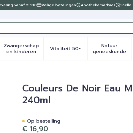
levering vanaf € 100
Veilige betalingen
Apothekersadvies
Snelle
Zwangerschap
Natuur
Vitaliteit 50+
eid, verzorging en hygiëne categorie
menu voor Dieet, voeding en vitamines categorie
Toon submenu voor Zwangerschap en kinder
Toon submenu voor Vitalite
Toon sub
en kinderen
geneeskunde
llaire Demaquillant 240ml
Couleurs De Noir Eau Mi
240ml
Op bestelling
€ 16,90