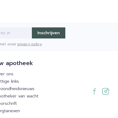
Inschrijven
d met onze
privacy policy
.
w apotheek
er ons
ttige links
zondheidsnieuws
otheker van wacht
orschrift
rgtarieven