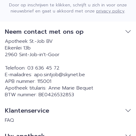
Door op inschrijven te klikken, schrijft u zich in voor onze
nieuwsbrief en gaat u akkoord met onze
privacy policy
.
Neem contact met ons op
Apotheek St.-Job BV
Eikenlei 13b
2960
Sint-Job-in't-Goor
Telefoon:
03 636 45 72
E-mailadres:
apo.sintjob@
skynet.be
APB nummer:
115001
Apotheek titularis:
Anne Marie Bequet
BTW nummer:
BE0426532853
Klantenservice
FAQ