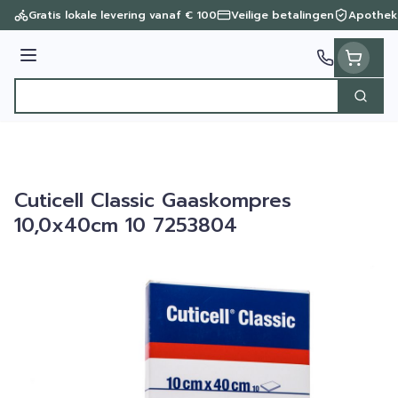
Ga naar de inhoud
Gratis lokale levering vanaf € 100
Veilige betalingen
Apothek
Menu
Zoek
Product, merk, categorie...
Cuticell Classic Gaaskompres
10,0x40cm 10 7253804