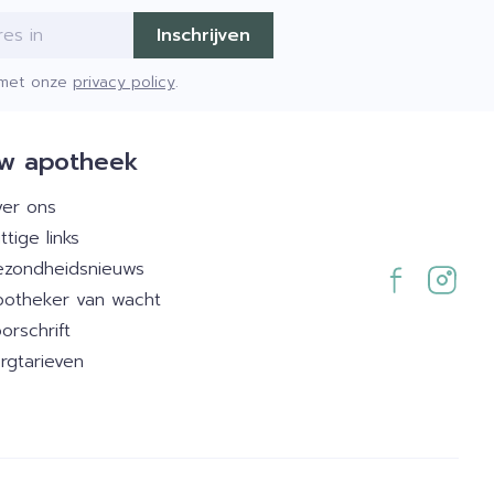
Inschrijven
d met onze
privacy policy
.
w apotheek
er ons
ttige links
zondheidsnieuws
otheker van wacht
orschrift
rgtarieven