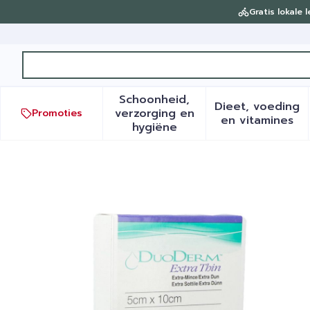
Ga naar de inhoud
Gratis lokale 
Product, merk, categorie...
Schoonheid,
Dieet, voeding
verzorging en
Promoties
Toon submenu voor Schoonh
Toon sub
en vitamines
hygiëne
Duoderm Extra Dun Verb 