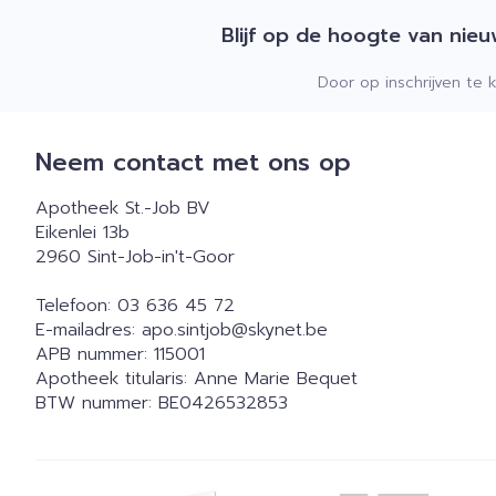
Blijf op de hoogte van nie
Door op inschrijven te 
Neem contact met ons op
Apotheek St.-Job BV
Eikenlei 13b
2960
Sint-Job-in't-Goor
Telefoon:
03 636 45 72
E-mailadres:
apo.sintjob@
skynet.be
APB nummer:
115001
Apotheek titularis:
Anne Marie Bequet
BTW nummer:
BE0426532853