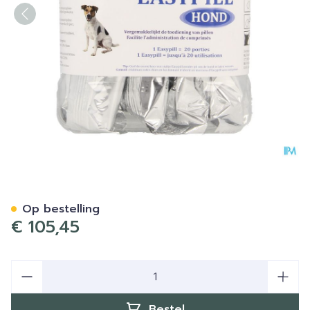
Easypill Pate Hond Zakje 2
Op bestelling
€ 105,45
Aantal
Bestel