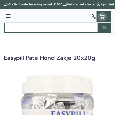
Ga naar de inhoud
Gratis lokale levering vanaf € 100
Veilige betalingen
Apothek
Menu
Zoek
Product, merk, categorie...
Easypill Pate Hond Zakje 20x20g