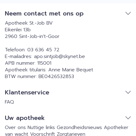
Neem contact met ons op
Apotheek St.-Job BV
Eikenlei 13b
2960
Sint-Job-in't-Goor
Telefoon:
03 636 45 72
E-mailadres:
apo.sintjob@
skynet.be
APB nummer:
115001
Apotheek titularis:
Anne Marie Bequet
BTW nummer:
BE0426532853
Klantenservice
FAQ
Uw apotheek
Over ons
Nuttige links
Gezondheidsnieuws
Apotheker
van wacht
Voorschrift
Zorgtarieven