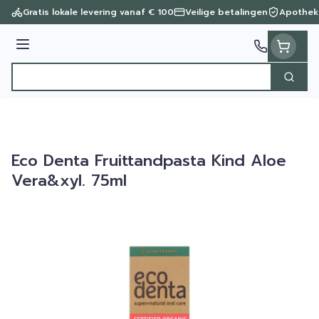
Ga naar de inhoud
Gratis lokale levering vanaf € 100
Veilige betalingen
Apothek
Menu
Zoek
Product, merk, categorie...
Eco Denta Fruittandpasta Kind Aloe
Vera&xyl. 75ml