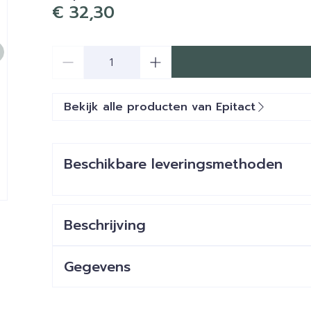
€ 32,30
Aantal
Bekijk alle producten van Epitact
Beschikbare leveringsmethoden
Beschrijving
e
larger image
Gegevens
CNK
3148202