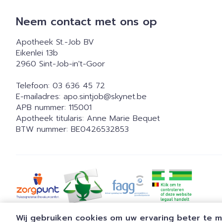
Neem contact met ons op
Apotheek St.-Job BV
Eikenlei 13b
2960
Sint-Job-in't-Goor
Telefoon:
03 636 45 72
E-mailadres:
apo.sintjob@
skynet.be
APB nummer:
115001
Apotheek titularis:
Anne Marie Bequet
BTW nummer:
BE0426532853
Wij gebruiken cookies om uw ervaring beter te 