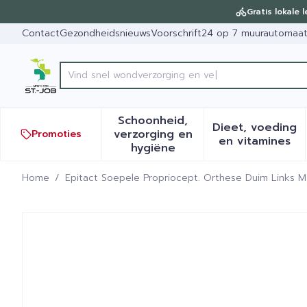
Ga naar de inhoud
Dia 1 van 1
Gratis lokale 
Contact
Gezondheidsnieuws
Voorschrift
24 op 7 muurautomaa
Product, merk, categorie...
Schoonheid,
Dieet, voeding
verzorging en
Promoties
Toon submenu voor Schoonh
Toon sub
en vitamines
hygiëne
Home
/
Epitact Soepele Propriocept. Orthese Duim Links M
Epitact Soepele Proprioce