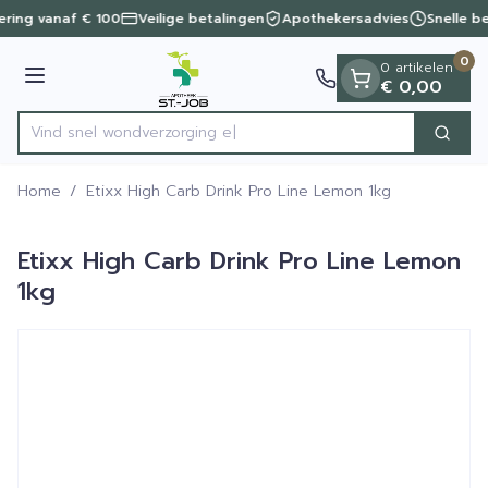
Dia 1 van 1
Ga naar de inhoud
vering vanaf € 100
Veilige betalingen
Apothekersadvies
Snelle b
0
0 artikelen
Menu
€ 0,00
Vind snel wondverzo
Zoek
Product, merk, categorie...
Home
/
Etixx High Carb Drink Pro Line Lemon 1kg
Etixx High Carb Drink Pro Line Lemon
1kg