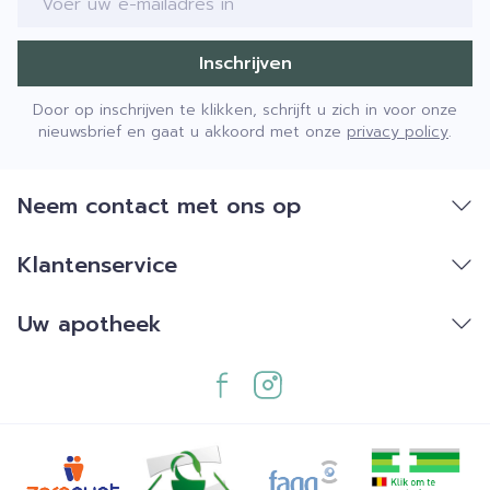
Inschrijven
Door op inschrijven te klikken, schrijft u zich in voor onze
nieuwsbrief en gaat u akkoord met onze
privacy policy
.
1:0,8
Neem contact met ons op
groter deel van de ingenomen
Klantenservice
koolhydraten
Uw apotheek
risico op maag- en darmproblemen bij
deze verhouding iets lager