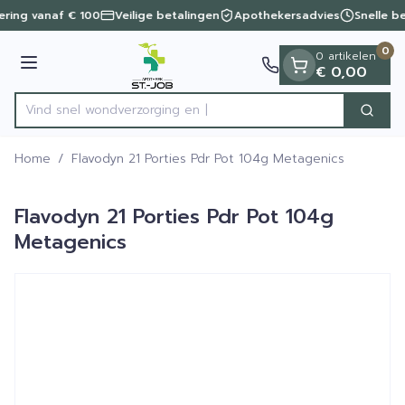
Dia 1 van 1
Ga naar de inhoud
vering vanaf € 100
Veilige betalingen
Apothekersadvies
Snelle b
0
0 artikelen
Menu
€ 0,00
Vind snel wondverzor
Zoek
Product, merk, categorie...
Home
/
Flavodyn 21 Porties Pdr Pot 104g Metagenics
Flavodyn 21 Porties Pdr Pot 104g
Metagenics