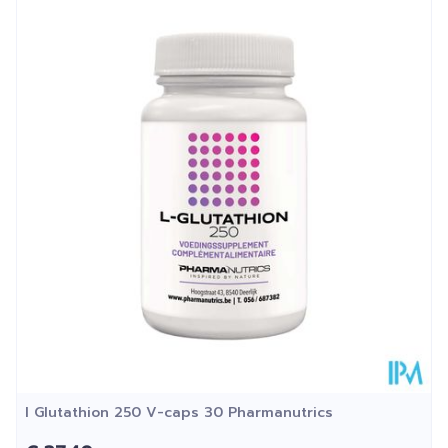
Druivenpittenextract
Lengte
70 mm
(Vitis vinifera L.)
Diepte
126 mm
Bioflavonoïden
Citrusbioflavonoïden
Hoeveelheid
Healthberry extract
21
Verpakking
Druivenextract (Vitis
Glutenvrij, Lactosevrij,
Dieetbeperkingen
vinifera L.)
Sojavrij, Vegan
Kamertemperatuur (15°C
Behoud
- 25°C)
l Glutathion 250 V-caps 30 Pharmanutrics