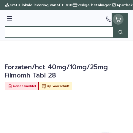
Ga naar de inhoud
Gratis lokale levering vanaf € 100
Veilige betalingen
Apothek
Menu
Zoek
Product, merk, categorie...
Forzaten/hct 40mg/10mg/25mg
Filmomh Tabl 28
Geneesmiddel
Op voorschrift