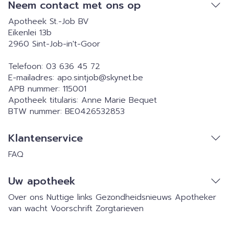
Neem contact met ons op
Apotheek St.-Job BV
Eikenlei 13b
2960
Sint-Job-in't-Goor
Telefoon:
03 636 45 72
E-mailadres:
apo.sintjob@
skynet.be
APB nummer:
115001
Apotheek titularis:
Anne Marie Bequet
BTW nummer:
BE0426532853
Klantenservice
FAQ
Uw apotheek
Over ons
Nuttige links
Gezondheidsnieuws
Apotheker
van wacht
Voorschrift
Zorgtarieven