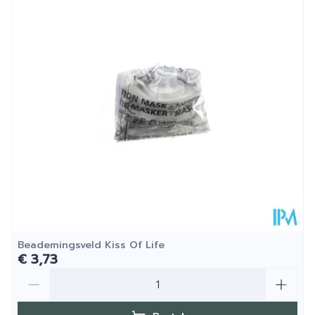
Diepte
150 mm
Kamertemperatuur (15°C -
Behoud
25°C)
Beademingsveld Kiss Of Life
€ 3,73
Aantal