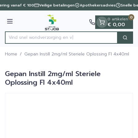
Dia 1 van 1
Ga naar de inhoud
vering vanaf € 100
Veilige betalingen
Apothekersadvies
Snelle b
0
0 artikelen
Menu
€ 0,00
Vind snel wondverzorgi
Zoek
Product, merk, categorie...
Home
/
Gepan Instill 2mg/ml Steriele Oplossing Fl 4x40ml
Gepan Instill 2mg/ml Steriele
Oplossing Fl 4x40ml