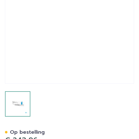
View larger image
Gepan Instill 2mg/ml Sterie
Op bestelling