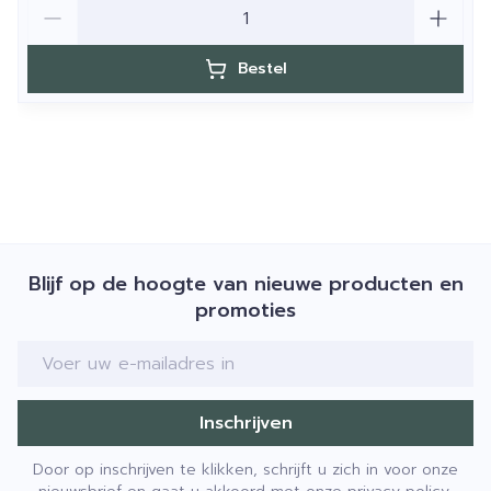
Aantal
bescherming tegen HEvis ( blauw licht ) & IR-A
Arginine & Glycerine: verhogen het natuurlijke
Bestel
hydratatieniveau van de huid
Blijf op de hoogte van nieuwe producten en
promoties
E-mail adres
Inschrijven
Door op inschrijven te klikken, schrijft u zich in voor onze