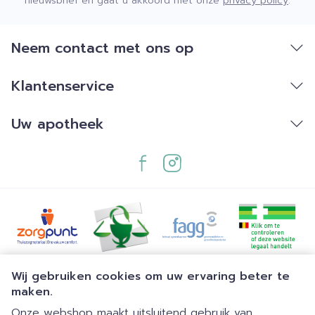
nieuwsbrief en gaat u akkoord met onze
privacy policy
.
Neem contact met ons op
Klantenservice
Uw apotheek
Juridische links
Wij gebruiken cookies om uw ervaring beter te
maken.
Onze webshop maakt uitsluitend gebruik van