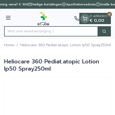
Dia 1 van 1
Ga naar de inhoud
vering vanaf € 100
Veilige betalingen
Apothekersadvies
Snelle be
0
0 artikelen
Menu
€ 0,00
Vind snel wondver
Zoek
Product, merk, categorie...
Home
/
Heliocare 360 Pediat.atopic Lotion Ip50 Spray250ml
Heliocare 360 Pediat.atopic Lotion
Ip50 Spray250ml