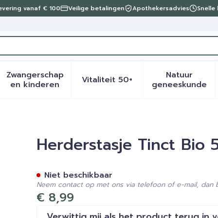
levering vanaf € 100
Veilige betalingen
Apothekersadvies
Snelle
Zwangerschap
Natuur
Vitaliteit 50+
eid, verzorging en hygiëne categorie
menu voor Dieet, voeding en vitamines categorie
Toon submenu voor Zwangerschap en kinder
Toon submenu voor Vitalite
Toon sub
en kinderen
geneeskunde
l Biov
Herderstasje Tinct Bio 
Niet beschikbaar
Neem contact op met ons via telefoon of e-mail, dan
€ 8,99
Verwittig mij als het product terug in 