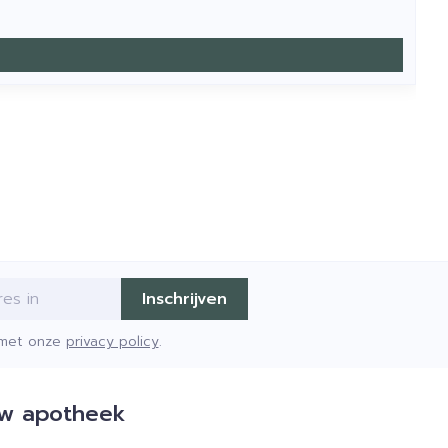
Inschrijven
d met onze
privacy policy
.
w apotheek