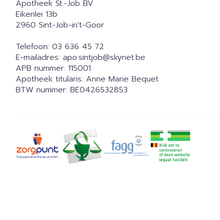
Apotheek St.-Job BV
Eikenlei 13b
2960
Sint-Job-in't-Goor
Telefoon:
03 636 45 72
E-mailadres:
apo.sintjob@
skynet.be
APB nummer:
115001
Apotheek titularis:
Anne Marie Bequet
BTW nummer:
BE0426532853