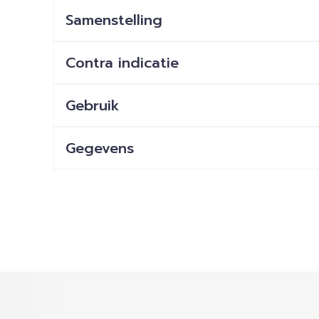
Samenstelling
Contra indicatie
Gebruik
Gegevens
ijk met de tabtoets. Je kunt de carrousel overslaan of dir