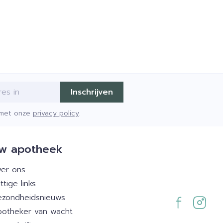
Inschrijven
d met onze
privacy policy
.
w apotheek
er ons
ttige links
zondheidsnieuws
otheker van wacht