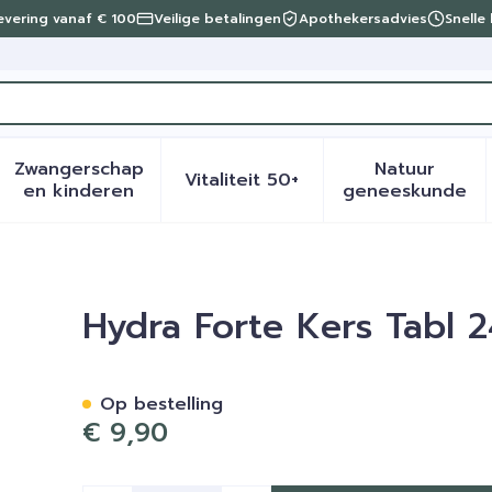
levering vanaf € 100
Veilige betalingen
Apothekersadvies
Snelle
Zwangerschap
Natuur
Vitaliteit 50+
eid, verzorging en hygiëne categorie
menu voor Dieet, voeding en vitamines categorie
Toon submenu voor Zwangerschap en kinder
Toon submenu voor Vitalite
Toon sub
en kinderen
geneeskunde
Hydra Forte Kers Tabl 2
Op bestelling
€ 9,90