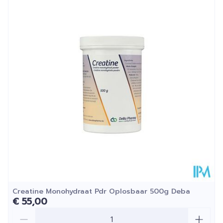
een nieuwe flacon.
Hoeveelheid
250
Verpakking
Glutenvrij, Vegan, Zonder
Dieetbeperkingen
kleurstoffen
Kamertemperatuur (15°C
Behoud
- 25°C)
Creatine Monohydraat Pdr Oplosbaar 500g Deba
€ 55,00
Aantal