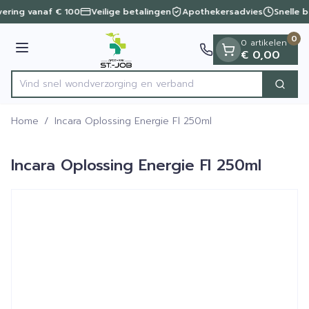
Dia 1 van 1
Ga naar de inhoud
evering vanaf € 100
Veilige betalingen
Apothekersadvies
Snelle 
0
0 artikelen
Menu
€ 0,00
Vind snel wondverzorging en verband
Zoek
Product, merk, categorie...
Home
/
Incara Oplossing Energie Fl 250ml
Incara Oplossing Energie Fl 250ml