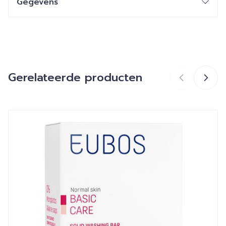
Gegevens
CNK
3910221
Organisaties
2CME (TO SEE ME SPRL)
Gerelateerde producten
Merken
Ma Provence
Breedte
73 mm
Navigeren door de elementen van de carrousel is mogelij
Druk om carrousel over te slaan
Druk op om naar carrouselnavigatie te gaan
Lengte
124 mm
Diepte
40 mm
Hoeveelheid
200
Verpakking
Dieetbeperkingen
Zonder kleurstoffen