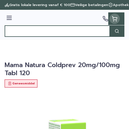
Ga naar de inhoud
Gratis lokale levering vanaf € 100
Veilige betalingen
Apothek
Menu
Zoek
Product, merk, categorie...
Mama Natura Coldprev 20mg/100mg
Tabl 120
Geneesmiddel