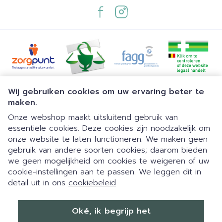
Juridische links
Wij gebruiken cookies om uw ervaring beter te
maken.
Onze webshop maakt uitsluitend gebruik van
essentiële cookies. Deze cookies zijn noodzakelijk om
onze website te laten functioneren. We maken geen
gebruik van andere soorten cookies; daarom bieden
we geen mogelijkheid om cookies te weigeren of uw
cookie-instellingen aan te passen. We leggen dit in
detail uit in ons
cookiebeleid
Dia 1 van 1
Eigen parking | 24/7 automaat |
Oké, ik begrijp het