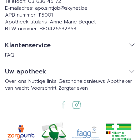
Telefoon:
03 636 45 72
E-mailadres:
apo.sintjob@
skynet.be
APB nummer:
115001
Apotheek titularis:
Anne Marie Bequet
BTW nummer:
BE0426532853
Klantenservice
FAQ
Uw apotheek
Over ons
Nuttige links
Gezondheidsnieuws
Apotheker
van wacht
Voorschrift
Zorgtarieven