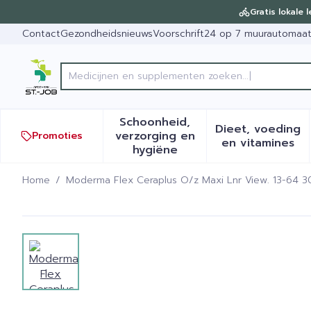
Ga naar de inhoud
Dia 1 van 1
Gratis lokale 
Contact
Gezondheidsnieuws
Voorschrift
24 op 7 muurautomaa
Medicijnen en supplementen zoeken...
Product, merk, categorie...
Schoonheid,
Dieet, voeding
verzorging en
Promoties
Toon submenu voor Schoonh
Toon sub
en vitamines
hygiëne
Home
/
Moderma Flex Ceraplus O/z Maxi Lnr View. 13-64 3
Moderma Flex Ceraplus O/
View larger image