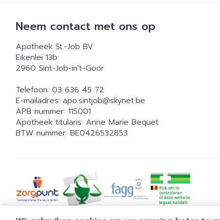
Neem contact met ons op
Apotheek St.-Job BV
Eikenlei 13b
2960
Sint-Job-in't-Goor
Telefoon:
03 636 45 72
E-mailadres:
apo.sintjob@
skynet.be
APB nummer:
115001
Apotheek titularis:
Anne Marie Bequet
BTW nummer:
BE0426532853