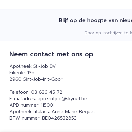
Blijf op de hoogte van nie
Door op inschrijven te 
Neem contact met ons op
Apotheek St.-Job BV
Eikenlei 13b
2960
Sint-Job-in't-Goor
Telefoon:
03 636 45 72
E-mailadres:
apo.sintjob@
skynet.be
APB nummer:
115001
Apotheek titularis:
Anne Marie Bequet
BTW nummer:
BE0426532853