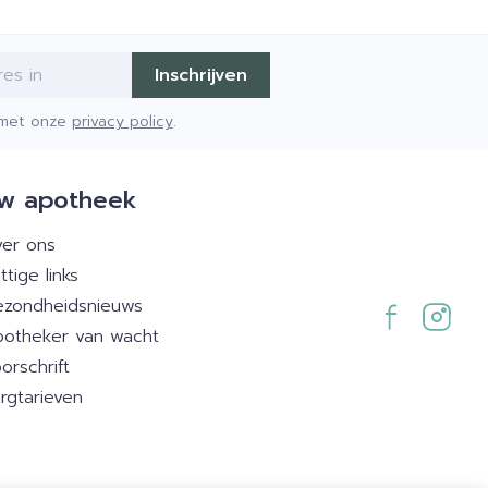
Inschrijven
d met onze
privacy policy
.
w apotheek
er ons
ttige links
zondheidsnieuws
otheker van wacht
orschrift
rgtarieven