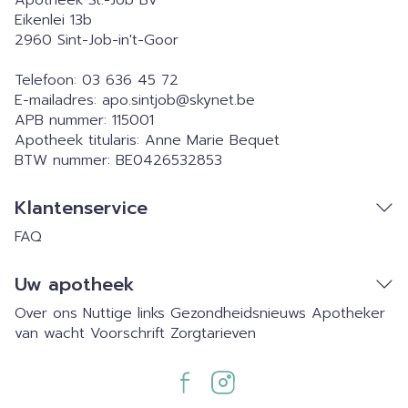
Apotheek St.-Job BV
Eikenlei 13b
2960
Sint-Job-in't-Goor
Telefoon:
03 636 45 72
E-mailadres:
apo.sintjob@
skynet.be
APB nummer:
115001
Apotheek titularis:
Anne Marie Bequet
BTW nummer:
BE0426532853
Klantenservice
FAQ
Uw apotheek
Over ons
Nuttige links
Gezondheidsnieuws
Apotheker
van wacht
Voorschrift
Zorgtarieven