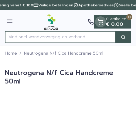
Dia 1 van 1
Ga naar de inhoud
vering vanaf € 100
Veilige betalingen
Apothekersadvies
Snelle b
0
0 artikelen
Menu
€ 0,00
Vind snel wondverzorging en
Zoek
Product, merk, categorie...
Home
/
Neutrogena N/f Cica Handcreme 50ml
Neutrogena N/f Cica Handcreme
50ml