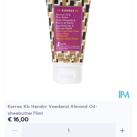
Diepte
98 mm
Hoeveelheid
50
Verpakking
Kamertemperatuur (15°C -
Behoud
25°C)
Korres Kb Handcr Voedend Almond Oil-
sheabutter75ml
€ 16,00
Aantal