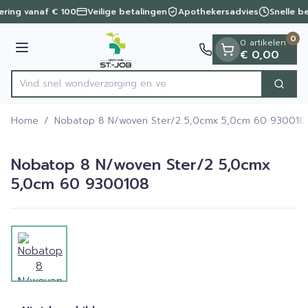
Dia 1 van 1
Ga naar de inhoud
vering vanaf € 100
Veilige betalingen
Apothekersadvies
Snelle b
0
0 artikelen
Menu
€ 0,00
Vind snel wondverzorging
Zoek
Product, merk, categorie...
Home
/
Nobatop 8 N/woven Ster/2 5,0cmx 5,0cm 60 930010
Nobatop 8 N/woven Ster/2 5,0cmx
5,0cm 60 9300108
View larger image
Nobatop 8 N/woven Ster/2