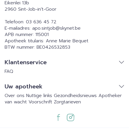
Eikenlei 13b
2960
Sint-Job-in't-Goor
Telefoon:
03 636 45 72
E-mailadres:
apo.sintjob@
skynet.be
APB nummer:
115001
Apotheek titularis:
Anne Marie Bequet
BTW nummer:
BE0426532853
Klantenservice
FAQ
Uw apotheek
Over ons
Nuttige links
Gezondheidsnieuws
Apotheker
van wacht
Voorschrift
Zorgtarieven