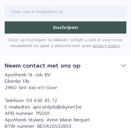
E-mail adres
Inschrijven
Door op inschrijven te klikken, schrijft u zich in voor onze
nieuwsbrief en gaat u akkoord met onze
privacy policy
.
Neem contact met ons op
Apotheek St.-Job BV
Eikenlei 13b
2960
Sint-Job-in't-Goor
Telefoon:
03 636 45 72
E-mailadres:
apo.sintjob@
skynet.be
APB nummer:
115001
Apotheek titularis:
Anne Marie Bequet
BTW nummer:
BE0426532853