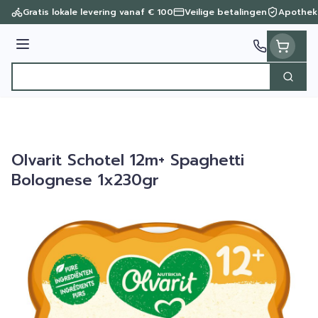
Ga naar de inhoud
Gratis lokale levering vanaf € 100
Veilige betalingen
Apothek
Menu
Zoek
Product, merk, categorie...
Olvarit Schotel 12m+ Spaghetti
Bolognese 1x230gr