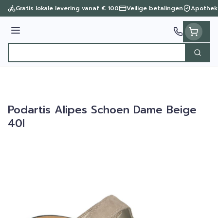
Ga naar de inhoud
Gratis lokale levering vanaf € 100
Veilige betalingen
Apothek
Menu
Zoek
Product, merk, categorie...
Podartis Alipes Schoen Dame Beige
40l