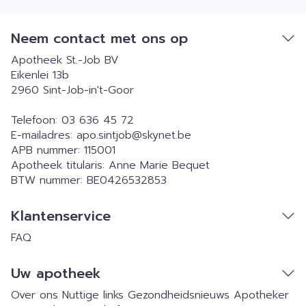
Neem contact met ons op
Apotheek St.-Job BV
Eikenlei 13b
2960
Sint-Job-in't-Goor
Telefoon:
03 636 45 72
E-mailadres:
apo.sintjob@
skynet.be
APB nummer:
115001
Apotheek titularis:
Anne Marie Bequet
BTW nummer:
BE0426532853
Klantenservice
FAQ
Uw apotheek
Over ons
Nuttige links
Gezondheidsnieuws
Apotheker