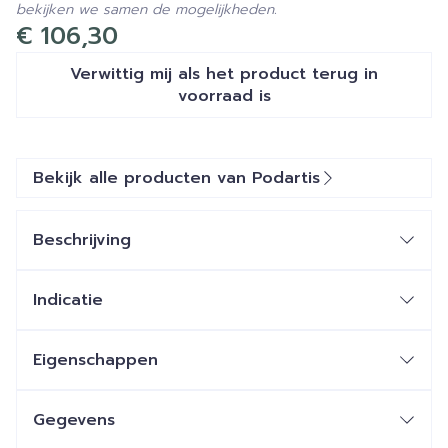
bekijken we samen de mogelijkheden.
€ 106,30
Verwittig mij als het product terug in
voorraad is
Bekijk alle producten van Podartis
Beschrijving
Indicatie
Eigenschappen
Een aangepast weefsel:
Auto modellerend
weefsel of met
warmte
Gegevens
modelleerbaar
weefsel: Zowel Flex-pell® als