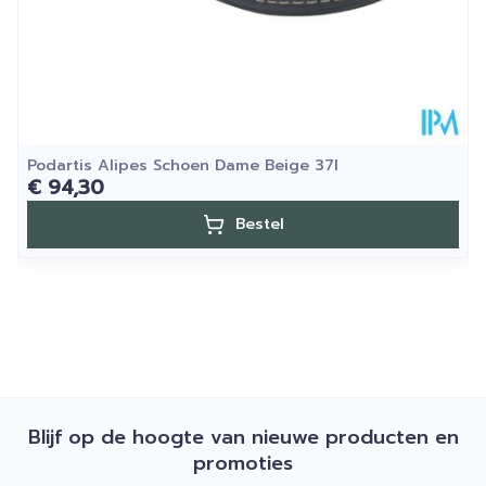
Grote stap stabiliteit:
Een brede stabiliserende
antislip buitenzool en een versterkte hiel zorgen
voor extra stabiliteit
Super comfortabele inlegzolen
: De
uitneembare inlegzolen kunnen worden
aangepast of vervangen door maatwerk
Podartis Alipes Schoen Dame Beige 37l
€ 94,30
Superlicht
Bestel
Blijf op de hoogte van nieuwe producten en
promoties