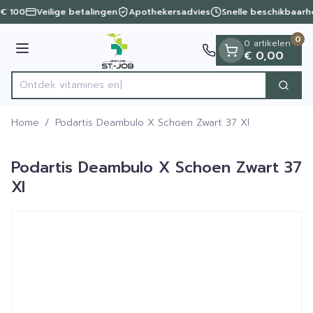
Dia 1 van 1
Ga naar de inhoud
 € 100
Veilige betalingen
Apothekersadvies
Snelle beschikbaarh
0
0 artikelen
Menu
€ 0,00
Ontdek vitam
Zoek
Product, merk, categorie...
Home
/
Podartis Deambulo X Schoen Zwart 37 Xl
Podartis Deambulo X Schoen Zwart 37
Xl