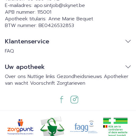
E-mailadres:
apo.sintjob@
skynet.be
APB nummer:
115001
Apotheek titularis:
Anne Marie Bequet
BTW nummer:
BE0426532853
Klantenservice
FAQ
Uw apotheek
Over ons
Nuttige links
Gezondheidsnieuws
Apotheker
van wacht
Voorschrift
Zorgtarieven