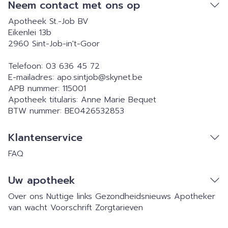
Neem contact met ons op
Apotheek St.-Job BV
Eikenlei 13b
2960
Sint-Job-in't-Goor
Telefoon:
03 636 45 72
E-mailadres:
apo.sintjob@
skynet.be
APB nummer:
115001
Apotheek titularis:
Anne Marie Bequet
BTW nummer:
BE0426532853
Klantenservice
FAQ
Uw apotheek
Over ons
Nuttige links
Gezondheidsnieuws
Apotheker
van wacht
Voorschrift
Zorgtarieven