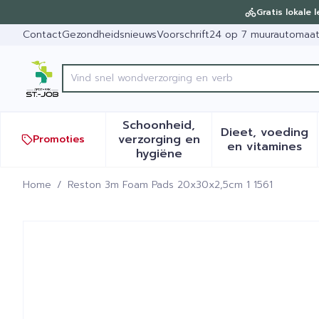
Ga naar de inhoud
Dia 1 van 1
Gratis lokale 
Contact
Gezondheidsnieuws
Voorschrift
24 op 7 muurautomaa
Vind s
Product, merk, categorie...
Schoonheid,
Dieet, voeding
verzorging en
Promoties
Toon submenu voor Schoonh
Toon sub
en vitamines
hygiëne
Home
/
Reston 3m Foam Pads 20x30x2,5cm 1 1561
Reston 3m Foam Pads 20x3