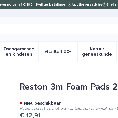
levering vanaf € 100
Veilige betalingen
Apothekersadvies
Snelle
t
Zwangerschap
Natuur
Vitaliteit 50+
eid, verzorging en hygiëne categorie
menu voor Dieet, voeding en vitamines categorie
Toon submenu voor Zwangerschap en kinder
Toon submenu voor Vitalite
Toon sub
en kinderen
geneeskunde
0x2,5cm 1 1561
Reston 3m Foam Pads 2
Niet beschikbaar
Neem contact op met ons via telefoon of e-mail, dan
€ 12,91