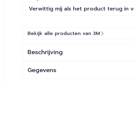
Verwittig mij als het product terug in 
Bekijk alle producten van 3M
Beschrijving
Gegevens
CNK
1118785
Organisaties
KCI Medical Belgium (Sol
Merken
3M
Breedte
205 mm