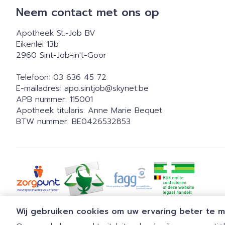
Neem contact met ons op
Apotheek St.-Job BV
Eikenlei 13b
2960
Sint-Job-in't-Goor
Telefoon:
03 636 45 72
E-mailadres:
apo.sintjob@
skynet.be
APB nummer:
115001
Apotheek titularis:
Anne Marie Bequet
BTW nummer:
BE0426532853
Wij gebruiken cookies om uw ervaring beter te 