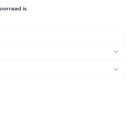
voorraad is
ventum)