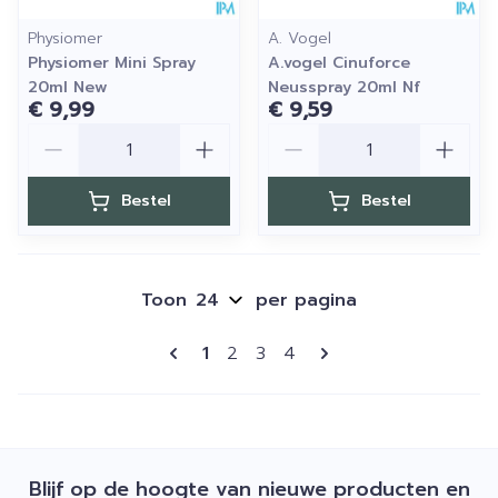
Physiomer
A. Vogel
Physiomer Mini Spray
A.vogel Cinuforce
20ml New
Neusspray 20ml Nf
€ 9,99
€ 9,59
Aantal
Aantal
Bestel
Bestel
Toon
per pagina
Pagina's
U lees momenteel pagina
Pagina
Pagina
Pagina
1
2
3
4
Blijf op de hoogte van nieuwe producten en