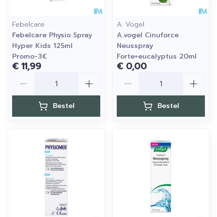
Febelcare
A. Vogel
Febelcare Physio Spray
A.vogel Cinuforce
Hyper Kids 125ml
Neusspray
Promo-3€
Forte+eucalyptus 20ml
€ 11,99
€ 0,00
Aantal
Aantal
Bestel
Bestel