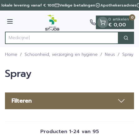
Dia 1 van 1
Ga naar de inhoud
 lokale levering vanaf € 100
Veilige betalingen
Apothekersadvies
0
0 artikelen
Menu
€ 0,00
Zoek
Product, merk, categorie...
Home
/
Schoonheid, verzorging en hygiëne
/
Neus
/
Spray
Spray
Filteren
Producten
1
-
24
van
95