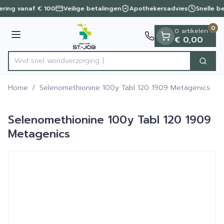
Dia 1 van 1
Ga naar de inhoud
vering vanaf € 100
Veilige betalingen
Apothekersadvies
Snelle b
0
0 artikelen
Menu
€ 0,00
Vind snel wondver
Zoek
Product, merk, categorie...
Home
/
Selenomethionine 100y Tabl 120 1909 Metagenics
Selenomethionine 100y Tabl 120 1909
Metagenics