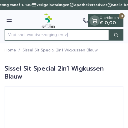
Dia 1 van 1
Ga naar de inhoud
vering vanaf € 100
Veilige betalingen
Apothekersadvies
Snelle b
0
0 artikelen
Menu
€ 0,00
Vind snel wondverzorg
Zoek
Product, merk, categorie...
Home
/
Sissel Sit Special 2in1 Wigkussen Blauw
Sissel Sit Special 2in1 Wigkussen
Blauw