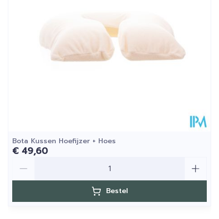
Kamertemperatuur (15°C -
Behoud
25°C)
Bota Kussen Hoefijzer + Hoes
€ 49,60
Aantal
Bestel