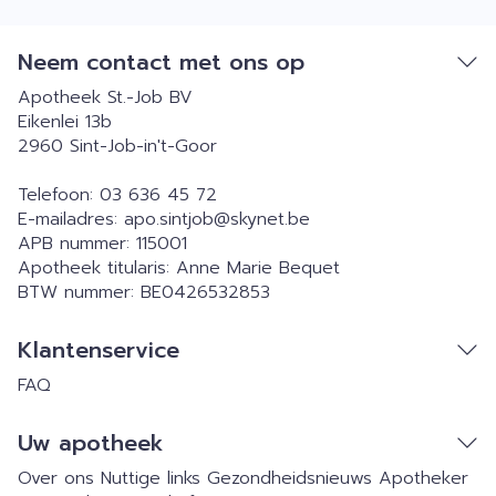
Neem contact met ons op
Apotheek St.-Job BV
Eikenlei 13b
2960
Sint-Job-in't-Goor
Telefoon:
03 636 45 72
E-mailadres:
apo.sintjob@
skynet.be
APB nummer:
115001
Apotheek titularis:
Anne Marie Bequet
BTW nummer:
BE0426532853
Klantenservice
FAQ
Uw apotheek
Over ons
Nuttige links
Gezondheidsnieuws
Apotheker