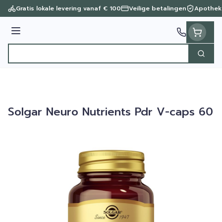
Ga naar de inhoud
Gratis lokale levering vanaf € 100
Veilige betalingen
Apothek
Menu
Zoek
Product, merk, categorie...
Solgar Neuro Nutrients Pdr V-caps 60