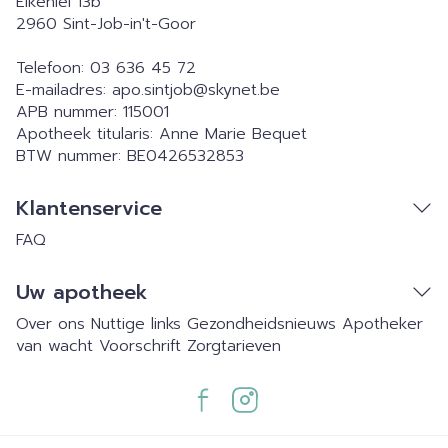
Eikenlei 13b
2960
Sint-Job-in't-Goor
Telefoon:
03 636 45 72
E-mailadres:
apo.sintjob@
skynet.be
APB nummer:
115001
Apotheek titularis:
Anne Marie Bequet
BTW nummer:
BE0426532853
Klantenservice
FAQ
Uw apotheek
Over ons
Nuttige links
Gezondheidsnieuws
Apotheker
van wacht
Voorschrift
Zorgtarieven