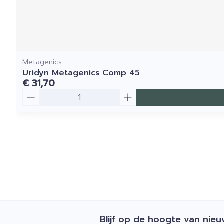
Metagenics
Uridyn Metagenics Comp 45
€ 31,70
Aantal
Blijf op de hoogte van nie