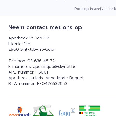
Door op inschrijven te 
Neem contact met ons op
Apotheek St.-Job BV
Eikenlei 13b
2960
Sint-Job-in't-Goor
Telefoon:
03 636 45 72
E-mailadres:
apo.sintjob@
skynet.be
APB nummer:
115001
Apotheek titularis:
Anne Marie Bequet
BTW nummer:
BE0426532853