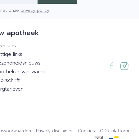
d met onze
privacy policy
.
w apotheek
er ons
ttige links
zondheidsnieuws
otheker van wacht
orschrift
rgtarieven
psvoorwaarden
Privacy disclaimer
Cookies
ODR-platform