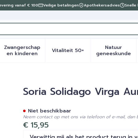
levering vanaf € 100
Veilige betalingen
Apothekersadvies
Snelle
Zwangerschap
Natuur
Vitaliteit 50+
eid, verzorging en hygiëne categorie
menu voor Dieet, voeding en vitamines categorie
Toon submenu voor Zwangerschap en kinder
Toon submenu voor Vitalite
Toon sub
en kinderen
geneeskunde
 Xxi Extr.glyc 50ml
Soria Solidago Virga Au
Niet beschikbaar
Neem contact op met ons via telefoon of e-mail, dan
€ 15,95
Verwittig mij als het product terug in 