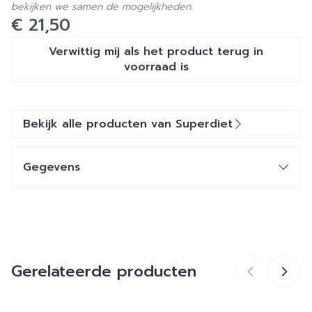
bekijken we samen de mogelijkheden.
€ 21,50
Verwittig mij als het product terug in
voorraad is
Bekijk alle producten van Superdiet
Gegevens
CNK
2209328
Organisaties
Superdiet Laboratoires
Gerelateerde producten
Merken
Superdiet
Breedte
129 mm