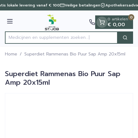
Dia 1 van 1
Ga naar de inhoud
tis lokale levering vanaf € 100
Veilige betalingen
Apothekersadvi
0
0 artikelen
Menu
€ 0,00
Medicijnen en supplementen zoeken...
Zoek
Product, merk, categorie...
Home
/
Superdiet Rammenas Bio Puur Sap Amp 20x15ml
Superdiet Rammenas Bio Puur Sap
Amp 20x15ml