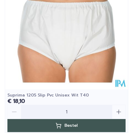
Hoeveelheid
Stuk
Verpakking
Kamertemperatuur (15°C -
Behoud
25°C)
Suprima 1205 Slip Pvc Unisex Wit T40
€ 18,10
Aantal
Bestel