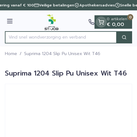
Dia 1 van 1
Ga naar de inhoud
vering vanaf € 100
Veilige betalingen
Apothekersadvies
Snelle b
0
0 artikelen
Menu
€ 0,00
Vind snel wondverzorging en v
Zoek
Product, merk, categorie...
Home
/
Suprima 1204 Slip Pu Unisex Wit T46
Suprima 1204 Slip Pu Unisex Wit T46