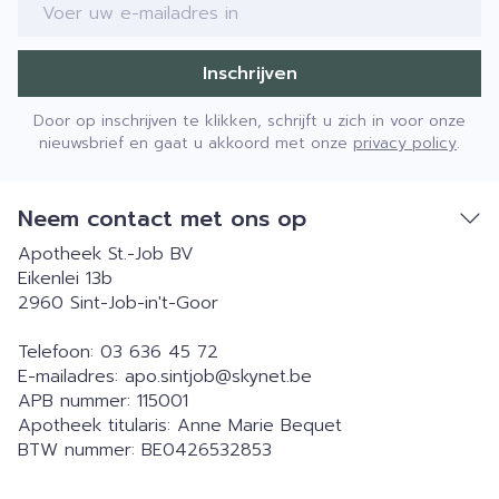
E-mail adres
Inschrijven
Door op inschrijven te klikken, schrijft u zich in voor onze
nieuwsbrief en gaat u akkoord met onze
privacy policy
.
Neem contact met ons op
Apotheek St.-Job BV
Eikenlei 13b
2960
Sint-Job-in't-Goor
Telefoon:
03 636 45 72
E-mailadres:
apo.sintjob@
skynet.be
APB nummer:
115001
Apotheek titularis:
Anne Marie Bequet
BTW nummer:
BE0426532853