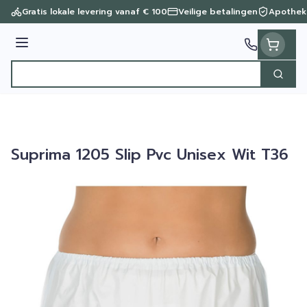
Ga naar de inhoud
Gratis lokale levering vanaf € 100
Veilige betalingen
Apothek
Menu
Zoek
Product, merk, categorie...
Suprima 1205 Slip Pvc Unisex Wit T36