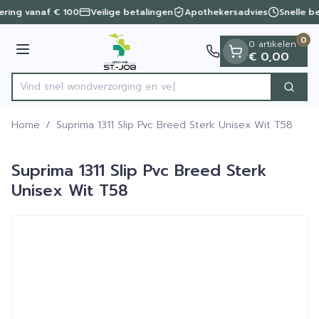
Dia 1 van 1
Ga naar de inhoud
vering vanaf € 100
Veilige betalingen
Apothekersadvies
Snelle b
0
0 artikelen
Menu
€ 0,00
Vind snel wondverzorgin
Zoek
Product, merk, categorie...
Home
/
Suprima 1311 Slip Pvc Breed Sterk Unisex Wit T58
Suprima 1311 Slip Pvc Breed Sterk
Unisex Wit T58