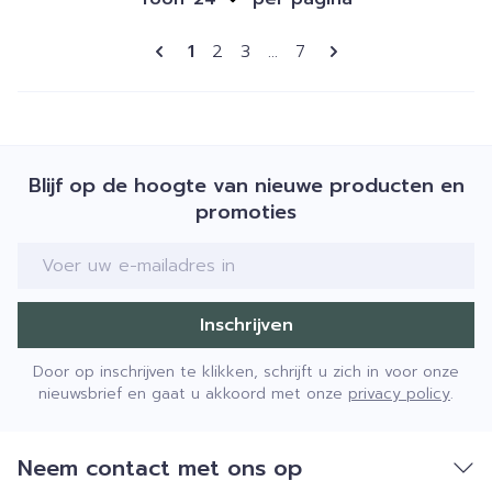
Pagina's
U lees momenteel pagina
Pagina
Pagina
Pagina
1
2
3
...
7
Blijf op de hoogte van nieuwe producten en
promoties
E-mail adres
Inschrijven
Door op inschrijven te klikken, schrijft u zich in voor onze
nieuwsbrief en gaat u akkoord met onze
privacy policy
.
Neem contact met ons op