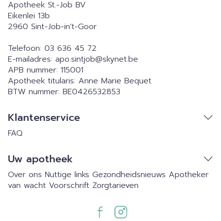
Apotheek St.-Job BV
Eikenlei 13b
2960
Sint-Job-in't-Goor
Telefoon:
03 636 45 72
E-mailadres:
apo.sintjob@
skynet.be
APB nummer:
115001
Apotheek titularis:
Anne Marie Bequet
BTW nummer:
BE0426532853
Klantenservice
FAQ
Uw apotheek
Over ons
Nuttige links
Gezondheidsnieuws
Apotheker
van wacht
Voorschrift
Zorgtarieven