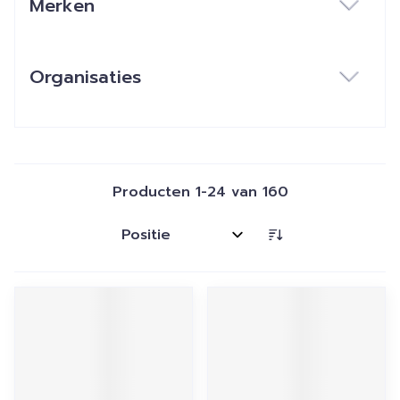
Merken
filter
Organisaties
filter
Producten
1
-
24
van
160
Sorteer op: