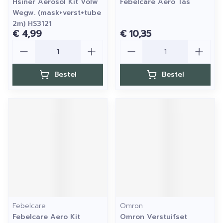
Hsiner Aerosol Kit Volw
Febelcare Aero Tas
Wegw. (mask+verst+tube
2m) HS3121
€ 4,99
€ 10,35
Aantal
Aantal
Bestel
Bestel
Febelcare
Omron
Febelcare Aero Kit
Omron Verstuifset