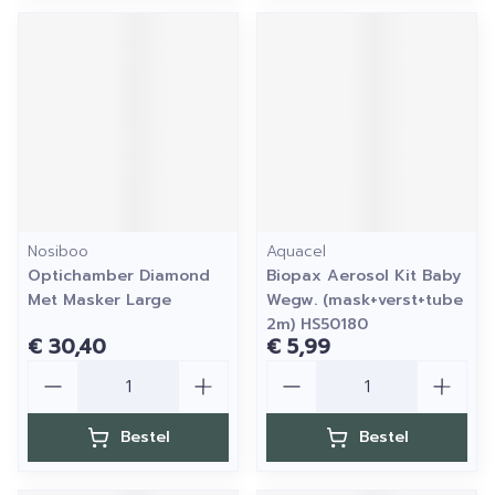
Nosiboo
Aquacel
Optichamber Diamond
Biopax Aerosol Kit Baby
Met Masker Large
Wegw. (mask+verst+tube
2m) HS50180
€ 30,40
€ 5,99
Aantal
Aantal
Bestel
Bestel