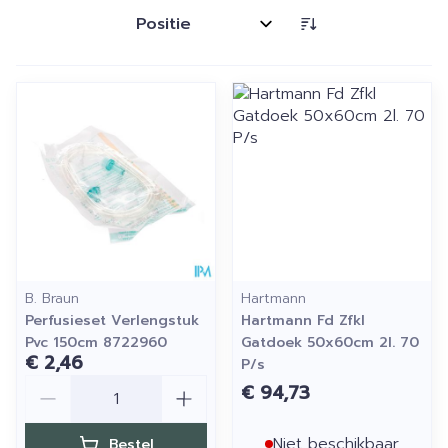
Sorteer op:
B. Braun
Hartmann
Perfusieset Verlengstuk
Hartmann Fd Zfkl
Pvc 150cm 8722960
Gatdoek 50x60cm 2l. 70
€ 2,46
P/s
Aantal
€ 94,73
Niet beschikbaar
Bestel