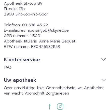
Apotheek St.-Job BV
Eikenlei 13b
2960
Sint-Job-in't-Goor
Telefoon:
03 636 45 72
E-mailadres:
apo.sintjob@
skynet.be
APB nummer:
115001
Apotheek titularis:
Anne Marie Bequet
BTW nummer:
BE0426532853
Klantenservice
FAQ
Uw apotheek
Over ons
Nuttige links
Gezondheidsnieuws
Apotheker
van wacht
Voorschrift
Zorgtarieven